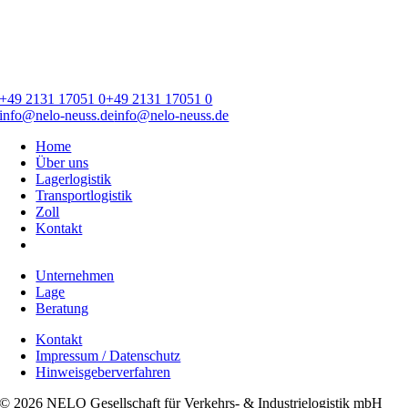
+49 2131 17051 0
+49 2131 17051 0
info@nelo-neuss.de
info@nelo-neuss.de
Home
Über uns
Lagerlogistik
Transportlogistik
Zoll
Kontakt
Unternehmen
Lage
Beratung
Kontakt
Impressum / Datenschutz
Hinweisgeberverfahren
© 2026 NELO Gesellschaft für Verkehrs- & Industrielogistik mbH